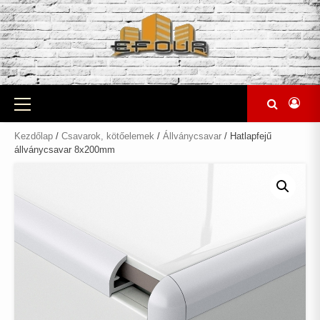
Skip
to
content
Primary
Menu
Kezdőlap
/
Csavarok, kötőelemek
/
Állványcsavar
/ Hatlapfejű
állványcsavar 8x200mm