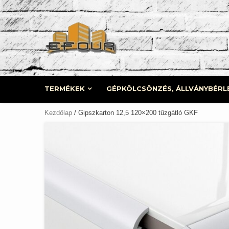
Skip
to
content
TERMÉKEK
GÉPKÖLCSÖNZÉS, ÁLLVÁNYBÉRL
Kezdőlap
/ Gipszkarton 12,5 120×200 tűzgátló GKF