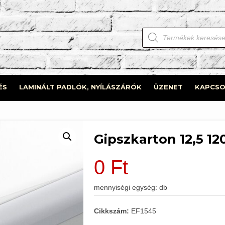
Products
search
ÉS
LAMINÁLT PADLÓK, NYÍLÁSZÁRÓK
ÜZENET
KAPCSO
Gipszkarton 12,5 1
0
Ft
mennyiségi egység: db
Cikkszám:
EF1545