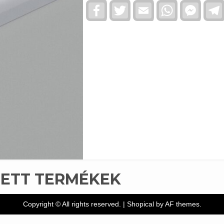
Facebook
Twitter
Email
WhatsApp
Faceb
Messe
TETT TERMÉKEK
Copyright © All rights reserved.
|
Shopical
by AF themes.