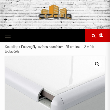
Skip
to
content
Primary
Menu
Kezdőlap
/ Falszegély, színes alumínium- 25 cm ksz – 2 m/db –
téglavörös