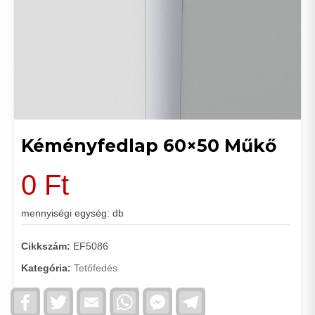
Kéményfedlap 60×50 Műkő
0
Ft
mennyiségi egység: db
Cikkszám:
EF5086
Kategória:
Tetőfedés
Facebook
Twitter
Email
WhatsApp
Facebook
Telegram
Messenger