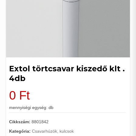
Extol törtcsavar kiszedő klt .
4db
0
Ft
mennyiségi egység: db
Cikkszám:
8801842
Kategória:
Csavarhúzók, kulcsok