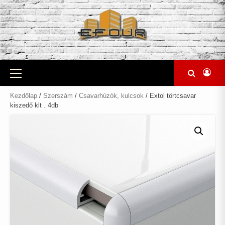
Skip
to
content
Primary
Menu
Kezdőlap
/
Szerszám
/
Csavarhúzók, kulcsok
/ Extol törtcsavar
kiszedő klt . 4db