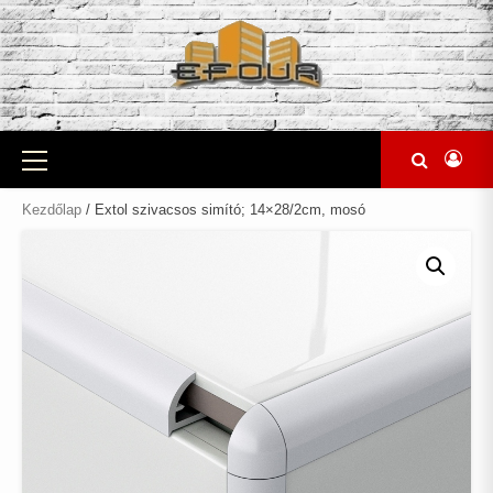
Skip
to
content
Primary
Menu
Kezdőlap
/ Extol szivacsos simító; 14×28/2cm, mosó