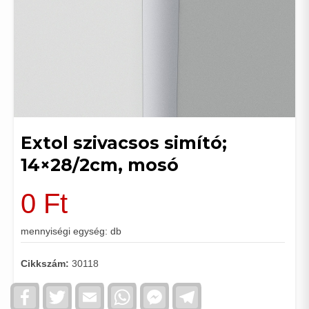
Extol szivacsos simító;
14×28/2cm, mosó
0
Ft
mennyiségi egység: db
Cikkszám:
30118
Facebook
Twitter
Email
WhatsApp
Facebook
Telegram
Messenger