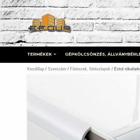
Skip
to
content
TERMÉKEK
GÉPKÖLCSÖNZÉS, ÁLLVÁNYBÉRL
Kezdőlap
/
Szerszám
/
Fűrészek, fűrészlapok
/ Extol rókafark