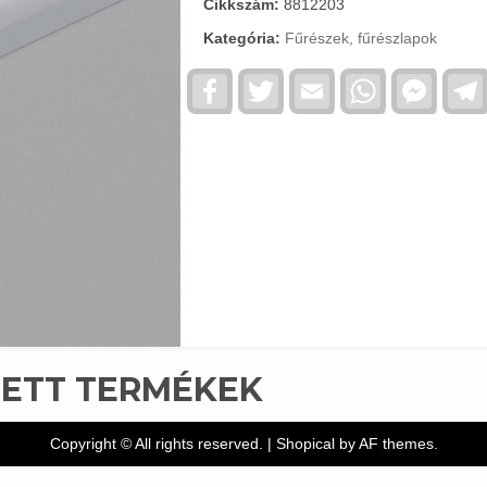
Cikkszám:
8812203
Kategória:
Fűrészek, fűrészlapok
Facebook
Twitter
Email
WhatsApp
Faceb
Messe
TETT TERMÉKEK
Copyright © All rights reserved.
|
Shopical
by AF themes.