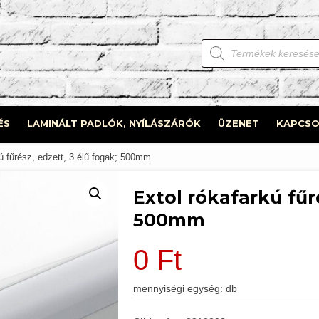
Products
search
ÉS
LAMINÁLT PADLÓK, NYÍLÁSZÁRÓK
ÜZENET
KAPCSO
ú fűrész, edzett, 3 élű fogak; 500mm
Extol rókafarkú fűré
500mm
0
Ft
mennyiségi egység: db