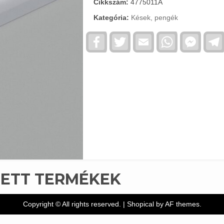
Cikkszám:
4775011A
Kategória:
Kések, pengék
Facebook
Twitter
Email
WhatsApp
Faceb
Messe
TETT TERMÉKEK
Copyright © All rights reserved.
|
Shopical
by AF themes.