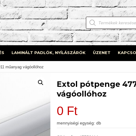
Products
search
ÉS
LAMINÁLT PADLÓK, NYÍLÁSZÁRÓK
ÜZENET
KAPCSO
011 műanyag vágóollóhoz
Extol pótpenge 47
vágóollóhoz
0
Ft
mennyiségi egység: db