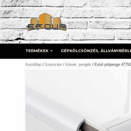
Skip
to
content
TERMÉKEK
GÉPKÖLCSÖNZÉS, ÁLLVÁNYBÉRL
Kezdőlap
/
Szerszám
/
Kések, pengék
/ Extol pótpenge 4775