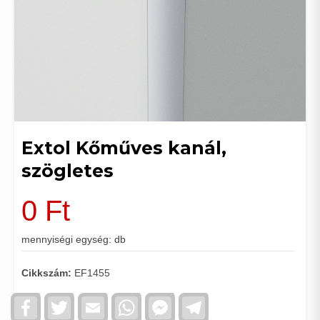
Extol Kőműves kanál,
szögletes
0
Ft
mennyiségi egység: db
Cikkszám:
EF1455
Facebook
Twitter
Email
WhatsApp
Facebook
Telegram
Messenger