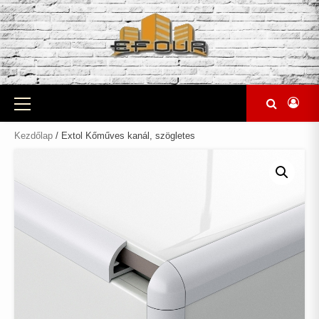
Skip
to
content
Primary
Menu
Kezdőlap
/ Extol Kőműves kanál, szögletes