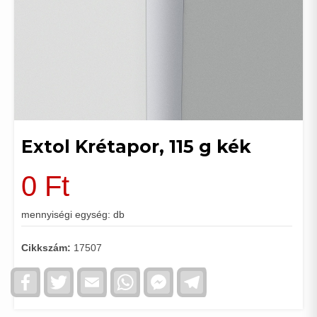
Extol Krétapor, 115 g kék
0
Ft
mennyiségi egység: db
Cikkszám:
17507
Facebook
Twitter
Email
WhatsApp
Facebook
Telegram
Messenger