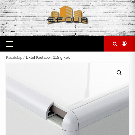
Skip
to
content
Primary
Menu
Kezdőlap
/ Extol Krétapor, 115 g kék