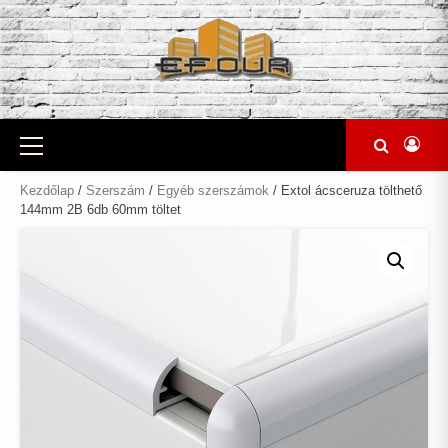
Skip
to
content
Primary
Menu
Kezdőlap
/
Szerszám
/
Egyéb szerszámok
/ Extol ácsceruza tölthető
144mm 2B 6db 60mm töltet