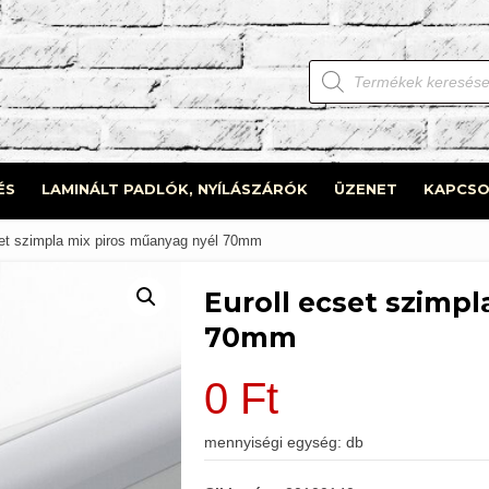
Products
search
ÉS
LAMINÁLT PADLÓK, NYÍLÁSZÁRÓK
ÜZENET
KAPCSO
set szimpla mix piros műanyag nyél 70mm
Euroll ecset szimp
70mm
0
Ft
mennyiségi egység: db