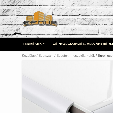
Skip
to
content
TERMÉKEK
GÉPKÖLCSÖNZÉS, ÁLLVÁNYBÉRL
Kezdőlap
/
Szerszám
/
Ecsetek, meszelők, kefék
/ Euroll ec