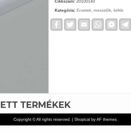
Cikkszám:
20100140
Kategória:
Ecsetek, meszelők, kefék
Facebook
Twitter
Email
WhatsApp
Faceb
Messe
TETT TERMÉKEK
Copyright © All rights reserved.
|
Shopical
by AF themes.