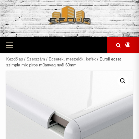
Skip
to
content
Primary
Menu
Kezdőlap
/
Szerszám
/
Ecsetek, meszelők, kefék
/ Euroll ecset
szimpla mix piros műanyag nyél 60mm