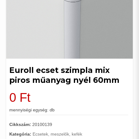
Euroll ecset szimpla mix
piros műanyag nyél 60mm
0
Ft
mennyiségi egység: db
Cikkszám:
20100139
Kategória:
Ecsetek, meszelők, kefék