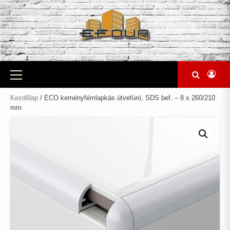
Skip
to
content
Primary
Menu
Kezdőlap
/ ECO keményfémlapkás ütvefúró, SDS bef. – 8 x 260/210
mm