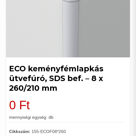
ECO keményfémlapkás
ütvefúró, SDS bef. – 8 x
260/210 mm
0
Ft
mennyiségi egység: db
Cikkszám:
155-ECOF08*260