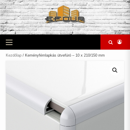
Skip
to
content
Primary
Menu
Kezdőlap
/ Keményfémlapkás ütvefúró – 10 x 210/150 mm