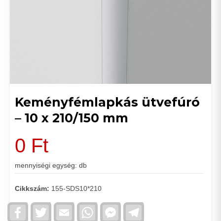
Keményfémlapkás ütvefúró
– 10 x 210/150 mm
0
Ft
mennyiségi egység: db
Cikkszám:
155-SDS10*210
Facebook
Twitter
Email
WhatsApp
Facebook
Telegram
Messenger