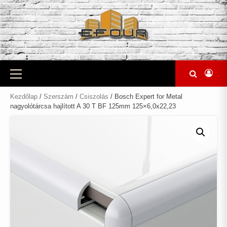
Skip
to
content
Primary
Menu
Kezdőlap
/
Szerszám
/
Csiszolás
/ Bosch Expert for Metal
nagyolótárcsa hajlított A 30 T BF 125mm 125×6,0x22,23