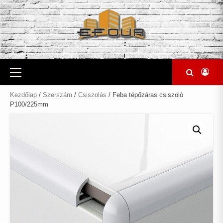
Skip
to
content
Primary
Menu
Kezdőlap
/
Szerszám
/
Csiszolás
/ Feba tépőzáras csiszoló
P100/225mm