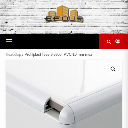
Skip
to
content
Primary
Menu
Kezdőlap
/ Profilplast Íves élvédő, PVC-10 mm méz