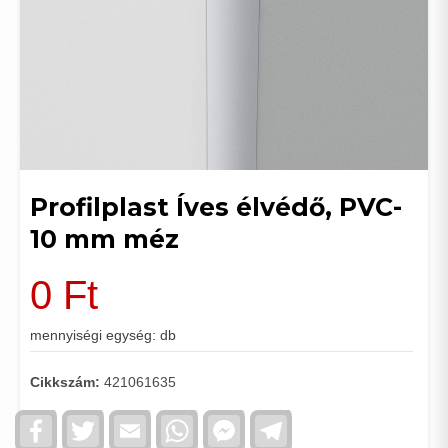
Profilplast Íves élvédő, PVC-
10 mm méz
0
Ft
mennyiségi egység: db
Cikkszám:
421061635
Facebook
Twitter
Email
WhatsApp
Facebook
Telegram
Messenger