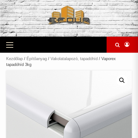
Skip
to
content
Primary
Menu
Kezdőlap
/
Építőanyag
/
Vakolatalapozó, tapadóhíd
/ Vaporex
tapadóhíd 3kg