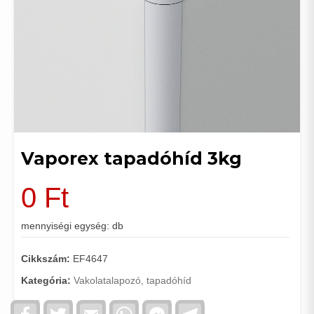
Vaporex tapadóhíd 3kg
0
Ft
mennyiségi egység: db
Cikkszám:
EF4647
Kategória:
Vakolatalapozó, tapadóhíd
Facebook
Twitter
Email
WhatsApp
Facebook
Telegram