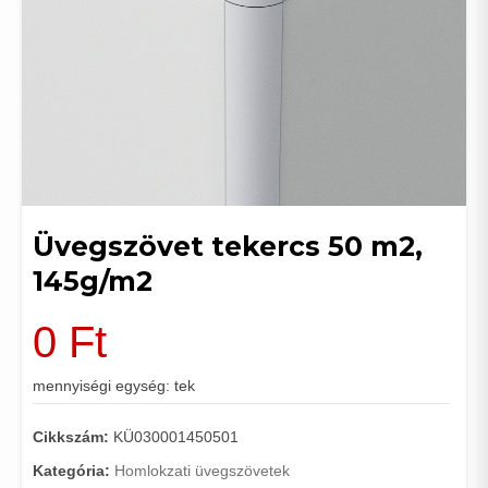
Üvegszövet tekercs 50 m2,
145g/m2
0
Ft
mennyiségi egység: tek
Cikkszám:
KÜ030001450501
Kategória:
Homlokzati üvegszövetek