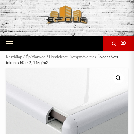
Skip
to
content
Primary
Menu
Kezdőlap
/
Építőanyag
/
Homlokzati üvegszövetek
/ Üvegszövet
tekercs 50 m2, 145g/m2