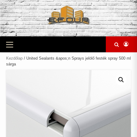
Skip
to
content
Primary
Menu
Kezdőlap
/ United Sealants &apos;n Sprays jelölő festék spray 500 ml
sárga