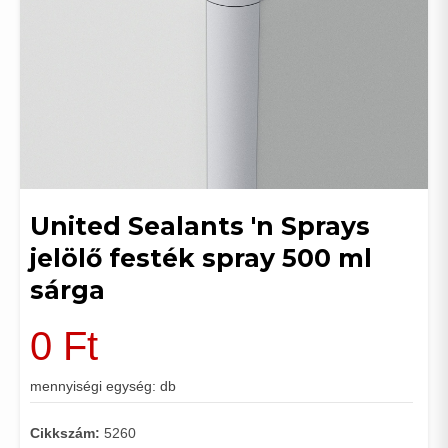
United Sealants 'n Sprays
jelölő festék spray 500 ml
sárga
0
Ft
mennyiségi egység: db
Cikkszám:
5260