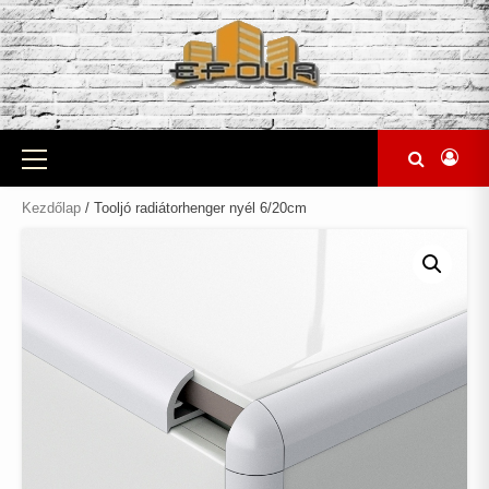
Skip
to
content
Primary
Menu
Kezdőlap
/ Tooljó radiátorhenger nyél 6/20cm