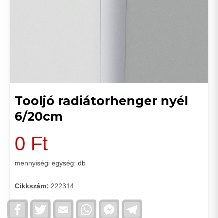
Tooljó radiátorhenger nyél
6/20cm
0
Ft
mennyiségi egység: db
Cikkszám:
222314
Facebook
Twitter
Email
WhatsApp
Facebook
Telegram
Messenger