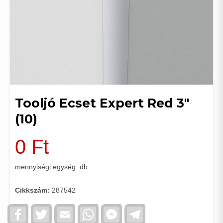
Tooljó Ecset Expert Red 3"
(10)
0
Ft
mennyiségi egység: db
Cikkszám:
287542
Facebook
Twitter
Email
WhatsApp
Facebook
Telegram
Messenger