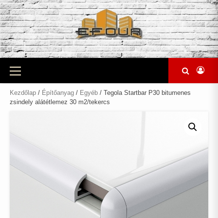
Skip
to
content
Primary
Menu
Kezdőlap
/
Építőanyag
/
Egyéb
/ Tegola Startbar P30 bitumenes
zsindely alátétlemez 30 m2/tekercs