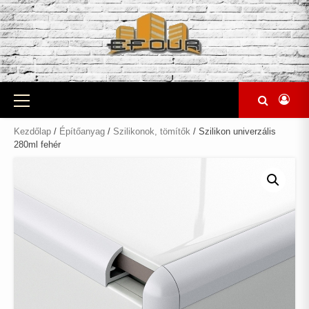
Skip
to
content
Primary
Menu
Kezdőlap
/
Építőanyag
/
Szilikonok, tömítők
/ Szilikon univerzális
280ml fehér