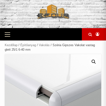
Skip
to
content
Primary
Menu
Kezdőlap
/
Építőanyag
/
Vakolás
/ Széria Gipszes Vakolat vastag
glett 25/1 6-40 mm