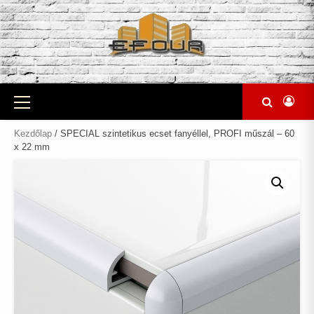
Skip
to
content
Primary
Menu
Kezdőlap
/ SPECIAL szintetikus ecset fanyéllel, PROFI műszál – 60
x 22 mm