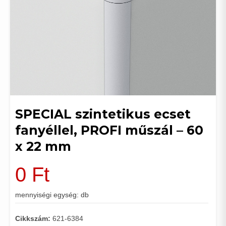
SPECIAL szintetikus ecset
fanyéllel, PROFI műszál – 60
x 22 mm
0
Ft
mennyiségi egység: db
Cikkszám:
621-6384