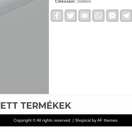
Cikkszám:
106650
Facebook
Twitter
Email
WhatsApp
Faceb
Messe
TETT TERMÉKEK
Copyright © All rights reserved.
|
Shopical
by AF themes.