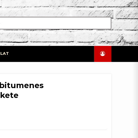
LAT
– bitumenes
ekete