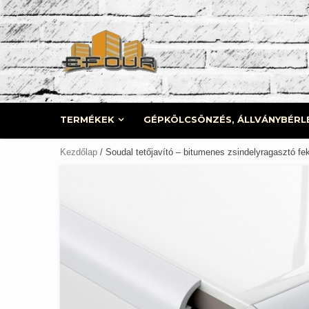
Skip
to
content
TERMÉKEK
GÉPKÖLCSÖNZÉS, ÁLLVÁNYBÉRL
Kezdőlap
/ Soudal tetőjavító – bitumenes zsindelyragasztó fe