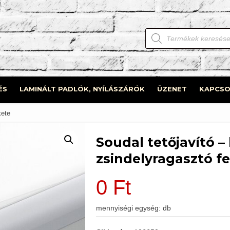
Products
search
ÉS
LAMINÁLT PADLÓK, NYÍLÁSZÁRÓK
ÜZENET
KAPCSO
kete
Soudal tetőjavító 
zsindelyragasztó f
0
Ft
mennyiségi egység: db