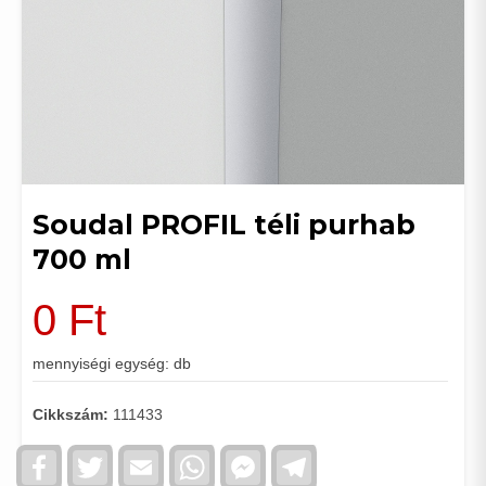
Soudal PROFIL téli purhab
700 ml
0
Ft
mennyiségi egység: db
Cikkszám:
111433
Facebook
Twitter
Email
WhatsApp
Facebook
Telegram
Messenger