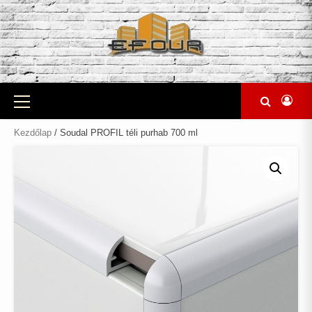
Skip
to
content
Primary
Menu
Kezdőlap
/ Soudal PROFIL téli purhab 700 ml