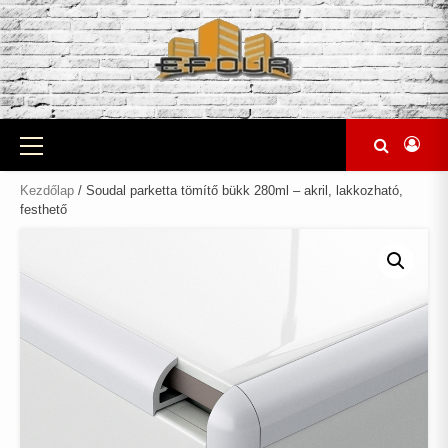
Skip
to
content
Primary
Menu
Kezdőlap
/ Soudal parketta tömítő bükk 280ml – akril, lakkozható,
festhető