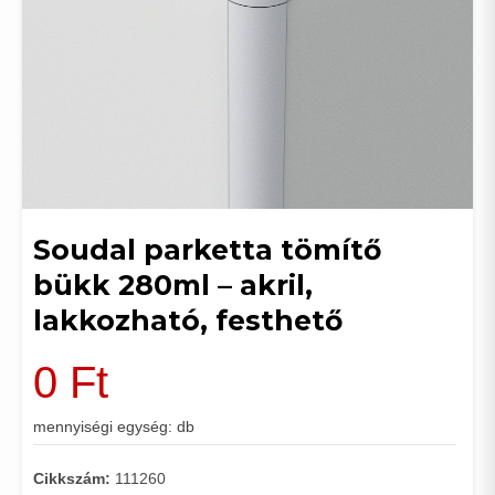
Soudal parketta tömítő
bükk 280ml – akril,
lakkozható, festhető
0
Ft
mennyiségi egység: db
Cikkszám:
111260