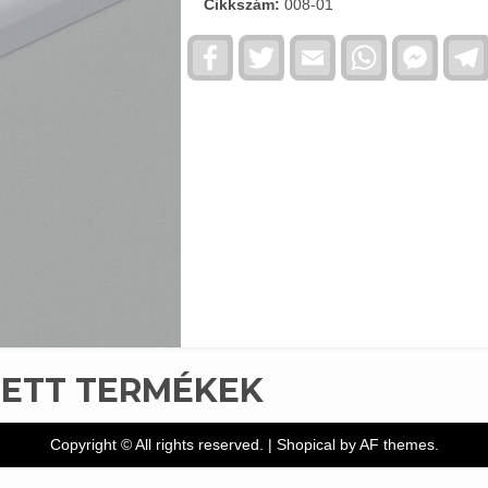
Cikkszám:
008-01
Facebook
Twitter
Email
WhatsApp
Faceb
Messe
TETT TERMÉKEK
Copyright © All rights reserved.
|
Shopical
by AF themes.