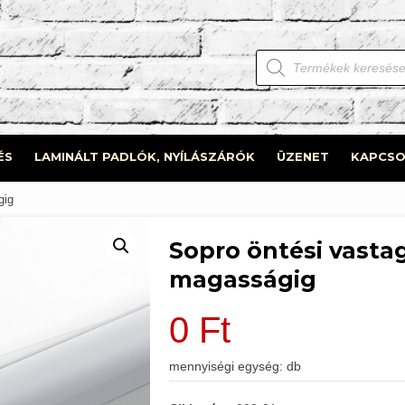
Products
search
ÉS
LAMINÁLT PADLÓK, NYÍLÁSZÁRÓK
ÜZENET
KAPCSO
gig
Sopro öntési vastag
magasságig
0
Ft
mennyiségi egység: db