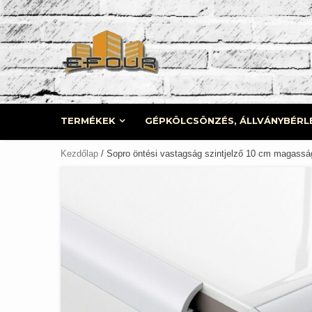
Skip
to
content
TERMÉKEK
GÉPKÖLCSÖNZÉS, ÁLLVÁNYBÉRL
Kezdőlap
/ Sopro öntési vastagság szintjelző 10 cm magassá