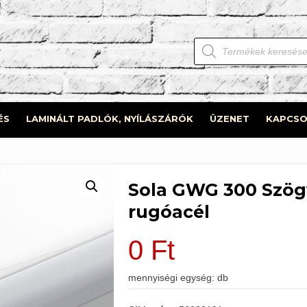
Products
search
ÉS
LAMINÁLT PADLÓK, NYÍLÁSZÁRÓK
ÜZENET
KAPCSO
Sola GWG 300 Szög
rugóacél
0
Ft
mennyiségi egység: db