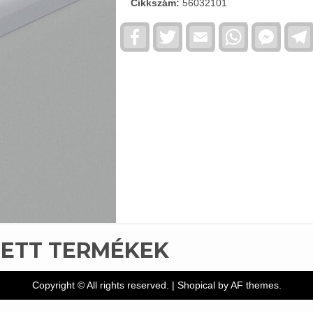
Cikkszám:
56032101
Facebook
Twitter
Email
WhatsApp
Faceb
Messe
TETT TERMÉKEK
Copyright © All rights reserved.
|
Shopical
by AF themes.