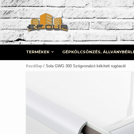
Skip
to
content
TERMÉKEK
GÉPKÖLCSÖNZÉS, ÁLLVÁNYBÉRL
Kezdőlap
/ Sola GWG 300 Szögvonalzó kékített rugóacél