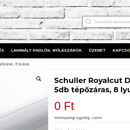
Products
search
ÉS
LAMINÁLT PADLÓK, NYÍLÁSZÁRÓK
ÜZENET
KAPCSO
pőzáras, 8 lyukas
Schuller Royalcut 
5db tépőzáras, 8 l
0
Ft
mennyiségi egység: csom.