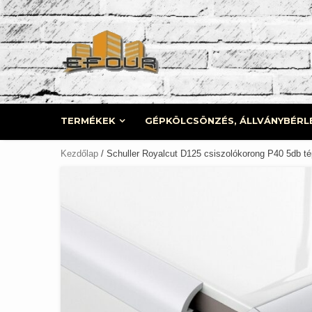
Skip
to
content
TERMÉKEK
GÉPKÖLCSÖNZÉS, ÁLLVÁNYBÉRL
Kezdőlap
/ Schuller Royalcut D125 csiszolókorong P40 5db té