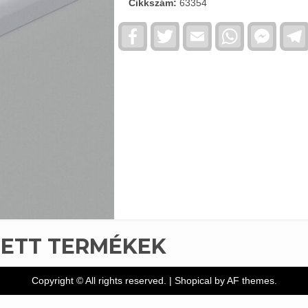
Cikkszám:
63354
Facebook
Twitter
Email
WhatsApp
Faceb
Messe
TETT TERMÉKEK
Copyright © All rights reserved.
|
Shopical
by AF themes.