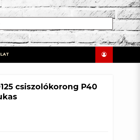
LAT
D125 csiszolókorong P40
yukas