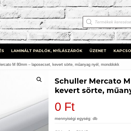
Products
search
ÉS
LAMINÁLT PADLÓK, NYÍLÁSZÁRÓK
ÜZENET
KAPCSO
Mercato M 80mm – laposecset, kevert sörte, műanyag nyél, monoblokk
Schuller Mercato M
kevert sörte, műan
0
Ft
mennyiségi egység: db