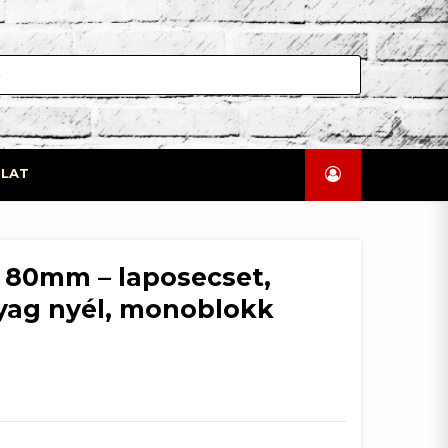
LAT
 80mm – laposecset,
yag nyél, monoblokk