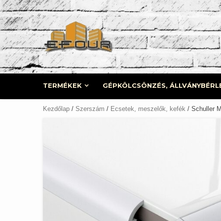
Skip
to
content
TERMÉKEK
GÉPKÖLCSÖNZÉS, ÁLLVÁNYBÉRL
Kezdőlap
/
Szerszám
/
Ecsetek, meszelők, kefék
/ Schuller 