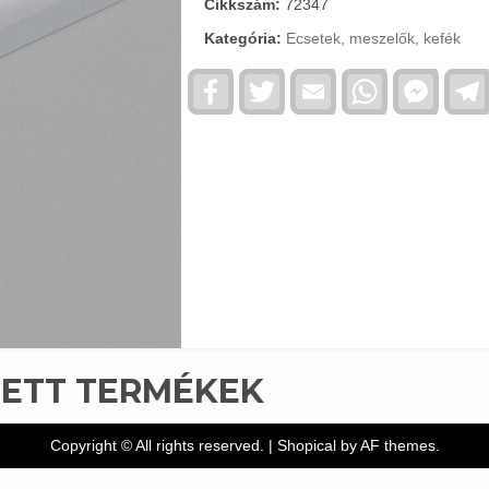
Cikkszám:
72347
Kategória:
Ecsetek, meszelők, kefék
Facebook
Twitter
Email
WhatsApp
Faceb
Messe
TETT TERMÉKEK
Copyright © All rights reserved.
|
Shopical
by AF themes.