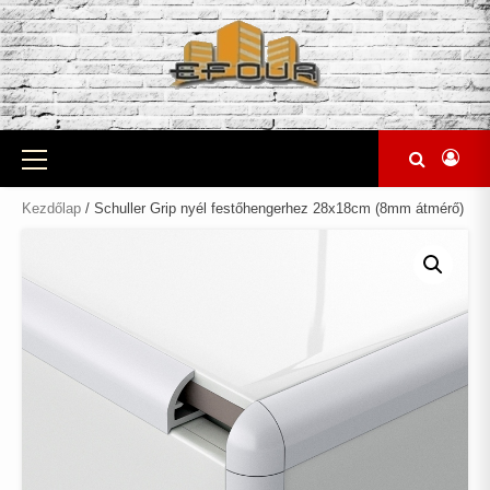
Skip
to
content
Primary
Menu
Kezdőlap
/ Schuller Grip nyél festőhengerhez 28x18cm (8mm átmérő)