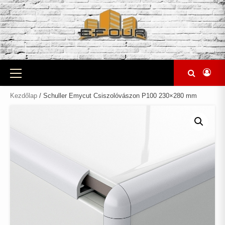
Skip
to
content
Primary
Menu
Kezdőlap
/ Schuller Emycut Csiszolóvászon P100 230×280 mm