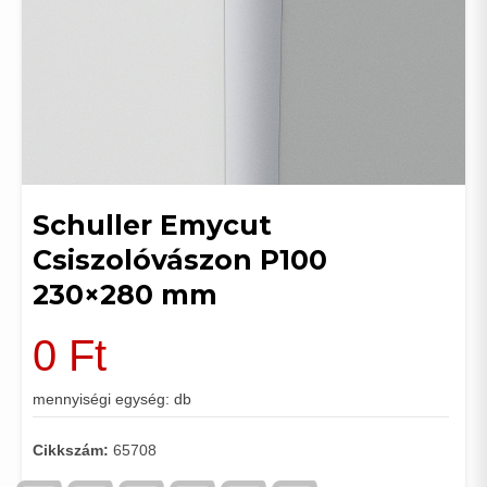
Schuller Emycut
Csiszolóvászon P100
230×280 mm
0
Ft
mennyiségi egység: db
Cikkszám:
65708