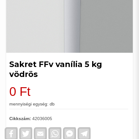
Sakret FFv vanília 5 kg
vödrös
0
Ft
mennyiségi egység: db
Cikkszám:
42036005
Facebook
Twitter
Email
WhatsApp
Facebook
Telegram
Messenger