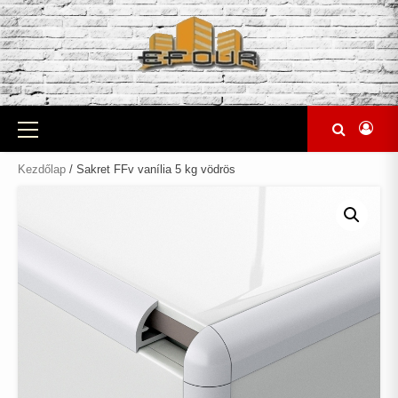
Skip
to
content
Primary
Menu
Kezdőlap
/ Sakret FFv vanília 5 kg vödrös