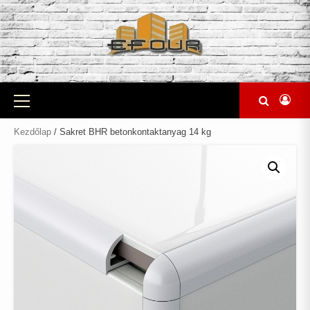
Skip
to
content
Primary
Menu
Kezdőlap
/ Sakret BHR betonkontaktanyag 14 kg