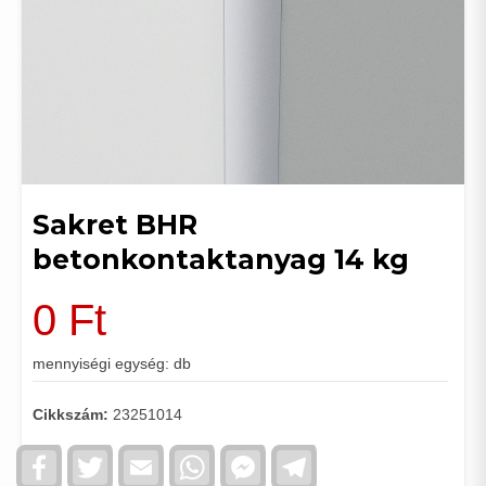
Sakret BHR
betonkontaktanyag 14 kg
0
Ft
mennyiségi egység: db
Cikkszám:
23251014
Facebook
Twitter
Email
WhatsApp
Facebook
Telegram
Messenger