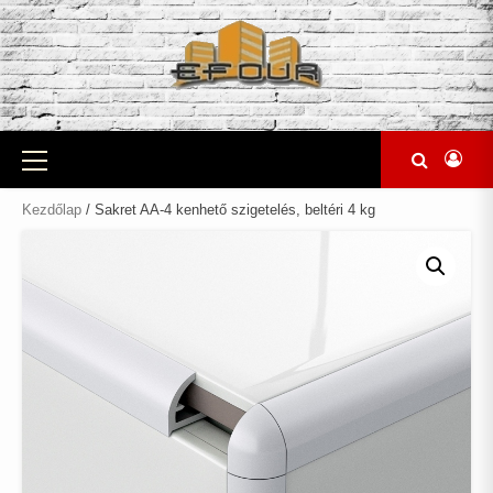
Skip
to
content
Primary
Menu
Kezdőlap
/ Sakret AA-4 kenhető szigetelés, beltéri 4 kg