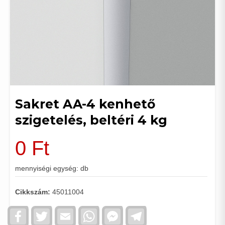
Sakret AA-4 kenhető
szigetelés, beltéri 4 kg
0
Ft
mennyiségi egység: db
Cikkszám:
45011004
Facebook
Twitter
Email
WhatsApp
Facebook
Telegram
Messenger