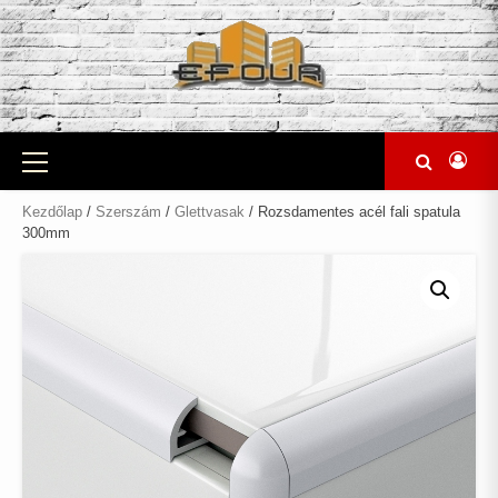
Skip
to
content
Primary
Menu
Kezdőlap
/
Szerszám
/
Glettvasak
/ Rozsdamentes acél fali spatula
300mm