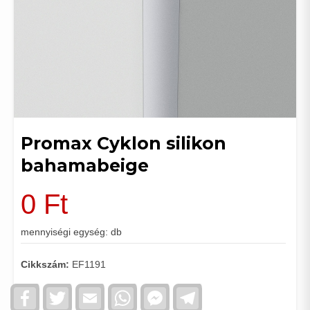
Promax Cyklon silikon
bahamabeige
0
Ft
mennyiségi egység: db
Cikkszám:
EF1191
Facebook
Twitter
Email
WhatsApp
Facebook
Telegram
Messenger