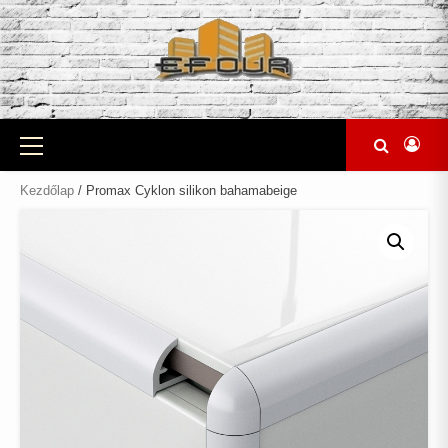
Skip
to
content
Primary
Menu
Kezdőlap
/ Promax Cyklon silikon bahamabeige