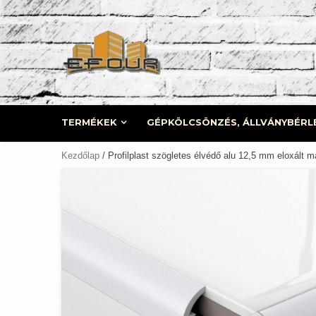
Skip
to
content
TERMÉKEK
GÉPKÖLCSÖNZÉS, ÁLLVÁNYBÉRL
Kezdőlap
/ Profilplast szögletes élvédő alu 12,5 mm eloxált m