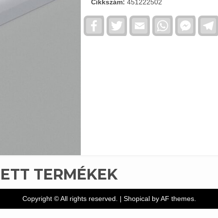
Cikkszám:
451222502
Facebook
Twitter
Email
WhatsApp
Faceb
Messe
TETT TERMÉKEK
Copyright © All rights reserved.
|
Shopical
by AF themes.