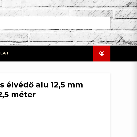
LAT
es élvédő alu 12,5 mm
2,5 méter