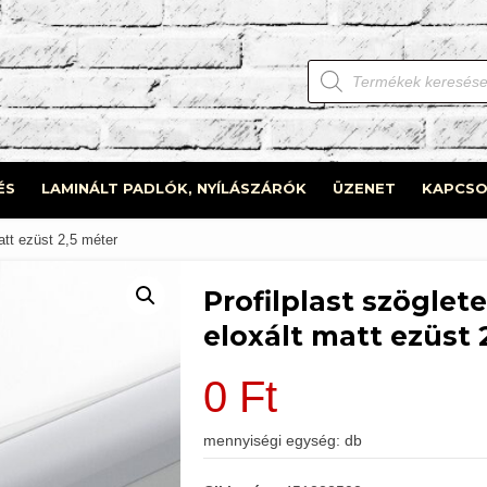
Products
search
ÉS
LAMINÁLT PADLÓK, NYÍLÁSZÁRÓK
ÜZENET
KAPCSO
att ezüst 2,5 méter
Profilplast szöglet
eloxált matt ezüst 
0
Ft
mennyiségi egység: db