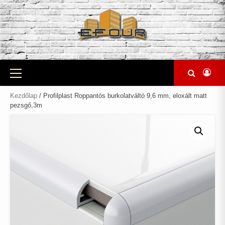
Skip
to
content
Primary
Menu
Kezdőlap
/ Profilplast Roppantós burkolatváltó 9,6 mm, eloxált matt
pezsgő,3m