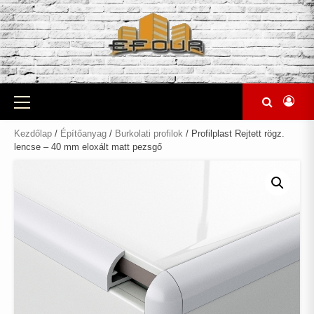
Skip
to
content
Primary
Menu
Kezdőlap
/
Építőanyag
/
Burkolati profilok
/ Profilplast Rejtett rögz.
lencse – 40 mm eloxált matt pezsgő