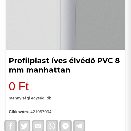
Profilplast íves élvédő PVC 8
mm manhattan
0
Ft
mennyiségi egység: db
Cikkszám:
421057034
Facebook
Twitter
Email
WhatsApp
Facebook
Telegram
Messenger