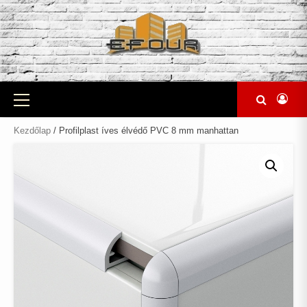
Skip
to
content
Primary
Menu
Kezdőlap
/ Profilplast íves élvédő PVC 8 mm manhattan