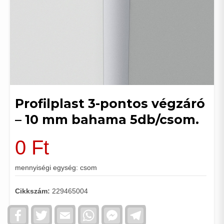
Profilplast 3-pontos végzáró
– 10 mm bahama 5db/csom.
0
Ft
mennyiségi egység: csom
Cikkszám:
229465004
Facebook
Twitter
Email
WhatsApp
Facebook
Telegram
Messenger