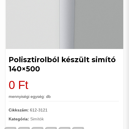
Polisztirolból készült simító
140×500
0
Ft
mennyiségi egység: db
Cikkszám:
612-3121
Kategória:
Simítók