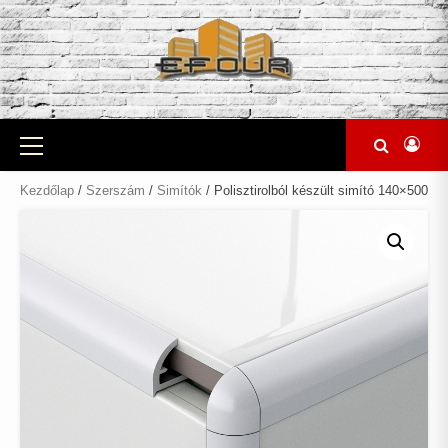
Skip
to
content
Primary
Menu
Kezdőlap
/
Szerszám
/
Simítók
/ Polisztirolból készült simító 140×500