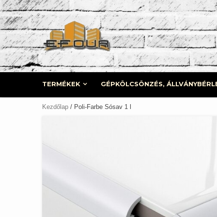
Skip
to
content
TERMÉKEK
GÉPKÖLCSÖNZÉS, ÁLLVÁNYBÉRL
Kezdőlap
/ Poli-Farbe Sósav 1 l