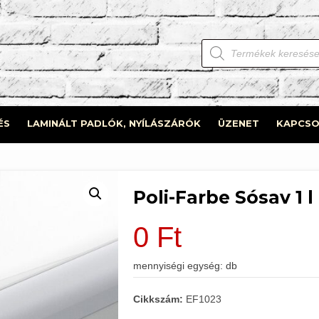
Products
search
ÉS
LAMINÁLT PADLÓK, NYÍLÁSZÁRÓK
ÜZENET
KAPCSO
Poli-Farbe Sósav 1 l
0
Ft
mennyiségi egység: db
Cikkszám:
EF1023