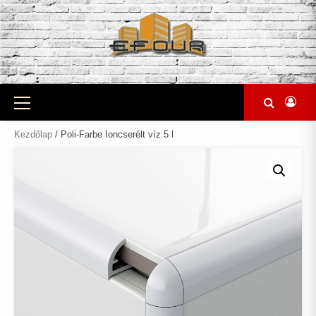
Skip
to
content
Primary
Menu
Kezdőlap
/ Poli-Farbe Ioncserélt víz 5 l