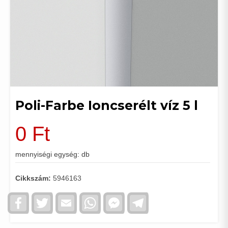
Poli-Farbe Ioncserélt víz 5 l
0
Ft
mennyiségi egység: db
Cikkszám:
5946163
Facebook
Twitter
Email
WhatsApp
Facebook
Telegram
Messenger