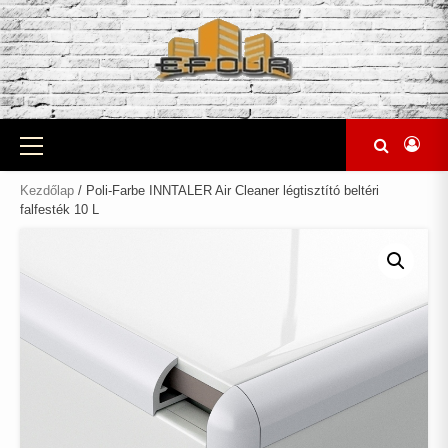
Skip
to
content
Primary
Menu
Kezdőlap
/ Poli-Farbe INNTALER Air Cleaner légtisztító beltéri
falfesték 10 L