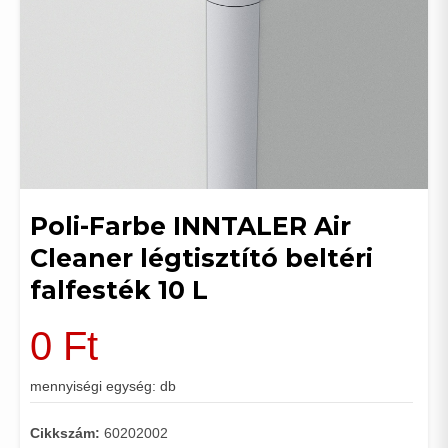
Poli-Farbe INNTALER Air
Cleaner légtisztító beltéri
falfesték 10 L
0
Ft
mennyiségi egység: db
Cikkszám:
60202002